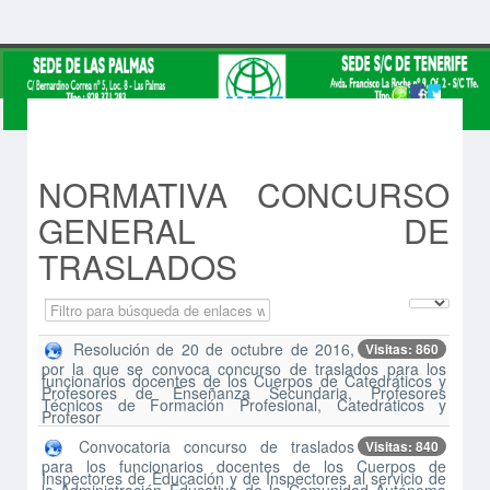
NORMATIVA CONCURSO
GENERAL DE
TRASLADOS
Campo 'Filtrar'
Cantidad 
Despublicado
Resolución de 20 de octubre de 2016,
Visitas: 860
por la que se convoca concurso de traslados para los
funcionarios docentes de los Cuerpos de Catedráticos y
Profesores de Enseñanza Secundaria, Profesores
Técnicos de Formación Profesional, Catedráticos y
Profesor
Convocatoria concurso de traslados
Visitas: 840
para los funcionarios docentes de los Cuerpos de
Inspectores de Educación y de Inspectores al servicio de