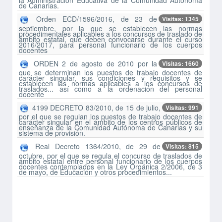
la Administración Educativa de la Comunidad Autónoma
de Canarias.
Orden ECD/1596/2016, de 23 de
Visitas: 1345
septiembre, por la que se establecen las normas
procedimentales aplicables a los concursos de traslado de
ámbito estatal, que deben convocarse durante el curso
2016/2017, para personal funcionario de los cuerpos
docentes
ORDEN 2 de agosto de 2010 por la
Visitas: 1660
que se determinan los puestos de trabajo docentes de
carácter singular, sus condiciones y requisitos y se
establecen las normas aplicables a los concursos de
traslados... así como a la ordenación del personal
docente
4199 DECRETO 83/2010, de 15 de julio,
Visitas: 991
por el que se regulan los puestos de trabajo docentes de
carácter singular en el ámbito de los centros públicos de
enseñanza de la Comunidad Autónoma de Canarias y su
sistema de provisión.
Real Decreto 1364/2010, de 29 de
Visitas: 815
octubre, por el que se regula el concurso de traslados de
ámbito estatal entre personal funcionario de los cuerpos
docentes contemplados en la Ley Orgánica 2/2006, de 3
de mayo, de Educación y otros procedimientos...