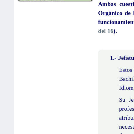
Ambas cuesti
Orgánico de 
funcionamient
del 16
).
1.- Jefat
Estos 
Bachi
Idiom
Su Je
profes
atribu
necesa