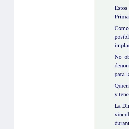
Estos
Prima
Comoq
posib
impla
No ob
denom
para l
Quien 
y tene
La Dir
vincu
durant