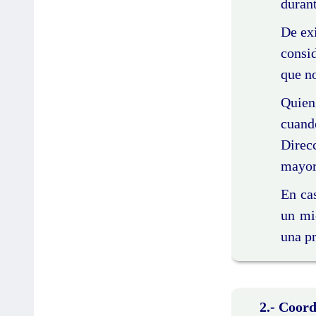
durant
De exi
consi
que no
Quien
cuand
Direcc
mayorí
En cas
un mi
una pr
2.- Coord