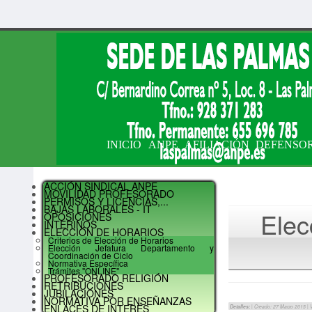
INICIO
ANPE
AFILIACIÓN
DEFENSO
ACCIÓN SINDICAL ANPE
MOVILIDAD PROFESORADO
PERMISOS Y LICENCIAS,...
BAJAS LABORALES - IT
Elec
OPOSICIONES
INTERINOS
ELECCIÓN DE HORARIOS
Criterios de Elección de Horarios
Elección Jefatura Departamento y
Coordinación de Ciclo
Normativa Específica
Trámites "ONLINE"
PROFESORADO RELIGIÓN
RETRIBUCIONES
JUBILACIONES
NORMATIVA POR ENSEÑANZAS
ENLACES DE INTERÉS
Detalles:
| Creado: 27 Marzo 2015 | 